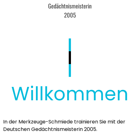
Gedächtnismeisterin
2005
W
i
l
l
k
o
m
m
e
n
In der Merkzeuge-Schmiede trainieren Sie mit der
Deutschen Gedächtnismeisterin 2005.