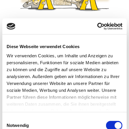
Simplify your Life
Diese Webseite verwendet Cookies
Gabriele Kappus im Newsletter November 2020
Wir verwenden Cookies, um Inhalte und Anzeigen zu
"Ein gutes Gedächtnis ist kein
personalisieren, Funktionen für soziale Medien anbieten
zu können und die Zugriffe auf unsere Website zu
Geschenk des Himmels.
Mit diesen
analysieren. Außerdem geben wir Informationen zu Ihrer
Tricks bringen
Verwendung unserer Website an unsere Partner für
Sie Ihres auf Vordermann.
"
Zum
soziale Medien, Werbung und Analysen weiter. Unsere
Partner führen diese Informationen möglicherweise mit
Artikel
weiteren Daten zusammen, die Sie ihnen bereitgestellt
haben oder die sie im Rahmen Ihrer Nutzung der Dienste
Autorin:
Dr. Ruth Drost-Hüttl
gesammelt haben.
Einwilligungsauswahl
Notwendig
Zeichnungen:
Tiki Küstenmacher